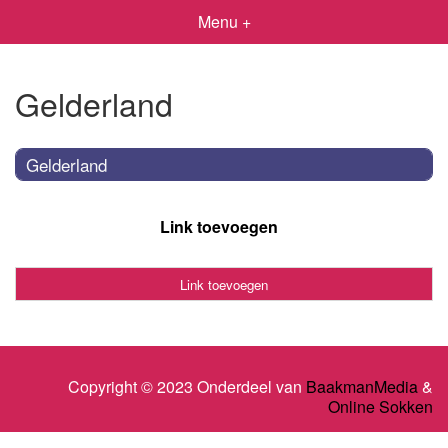
Menu +
Gelderland
Gelderland
Link toevoegen
Link toevoegen
Copyright © 2023 Onderdeel van
BaakmanMedia
&
Online Sokken