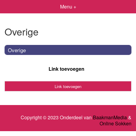
Menu +
Overige
Overige
Link toevoegen
Link toevoegen
Copyright © 2023 Onderdeel van
BaakmanMedia
&
Online Sokken