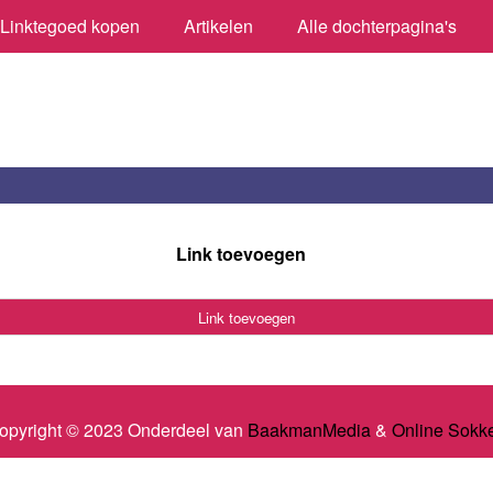
Linktegoed kopen
Artikelen
Alle dochterpagina's
Link toevoegen
Link toevoegen
opyright © 2023 Onderdeel van
BaakmanMedia
&
Online Sokk